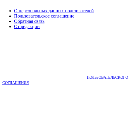
О персональных данных пользователей
Пользовательское соглашение
Обратная связь
От редакции
Copyright © 2018-2025 КНИГА САДОВОДА. 0+
Используя bookgardener.ru вы принимаете условия
ПОЛЬЗОВАТЕЛЬСКОГО
СОГЛАШЕНИЯ
.
Авторские права на размещенные материалы принадлежат редакции
интернет-журнала. При перепечатке и использовании материалов,
обязательна активная гиперссылка на BookGardener.ru