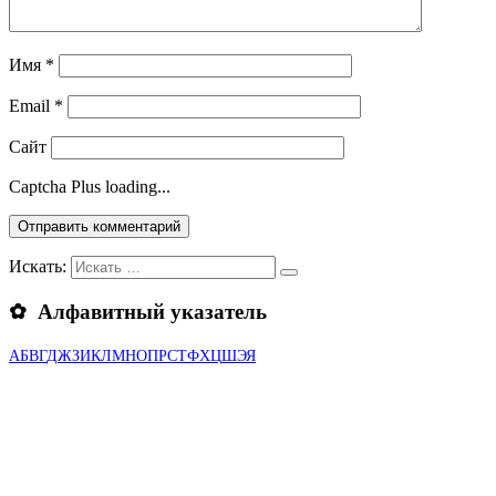
Имя
*
Email
*
Сайт
Captcha Plus loading...
Искать:
✿ Алфавитный указатель
А
Б
В
Г
Д
Ж
З
И
К
Л
М
Н
О
П
Р
С
Т
Ф
Х
Ц
Ш
Э
Я