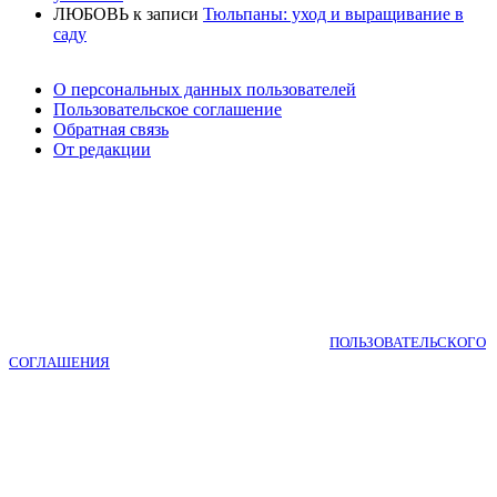
ЛЮБОВЬ
к записи
Тюльпаны: уход и выращивание в
саду
О персональных данных пользователей
Пользовательское соглашение
Обратная связь
От редакции
Copyright © 2018-2025 КНИГА САДОВОДА. 0+
Используя bookgardener.ru вы принимаете условия
ПОЛЬЗОВАТЕЛЬСКОГО
СОГЛАШЕНИЯ
.
Авторские права на размещенные материалы принадлежат редакции
интернет-журнала. При перепечатке и использовании материалов,
обязательна активная гиперссылка на BookGardener.ru