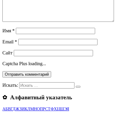
Имя
*
Email
*
Сайт
Captcha Plus loading...
Искать:
✿ Алфавитный указатель
А
Б
В
Г
Д
Ж
З
И
К
Л
М
Н
О
П
Р
С
Т
Ф
Х
Ц
Ш
Э
Я