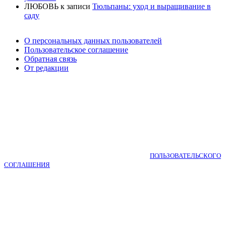
ЛЮБОВЬ
к записи
Тюльпаны: уход и выращивание в
саду
О персональных данных пользователей
Пользовательское соглашение
Обратная связь
От редакции
Copyright © 2018-2025 КНИГА САДОВОДА. 0+
Используя bookgardener.ru вы принимаете условия
ПОЛЬЗОВАТЕЛЬСКОГО
СОГЛАШЕНИЯ
.
Авторские права на размещенные материалы принадлежат редакции
интернет-журнала. При перепечатке и использовании материалов,
обязательна активная гиперссылка на BookGardener.ru