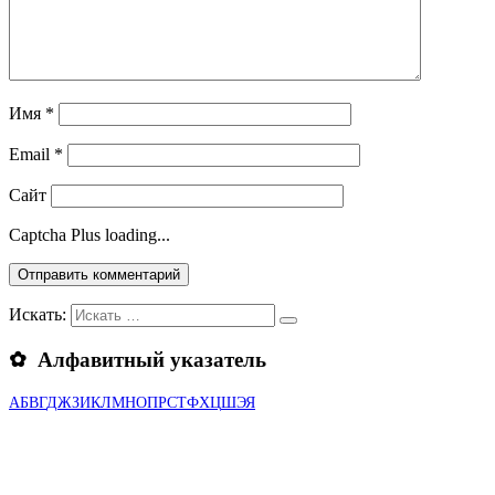
Имя
*
Email
*
Сайт
Captcha Plus loading...
Искать:
✿ Алфавитный указатель
А
Б
В
Г
Д
Ж
З
И
К
Л
М
Н
О
П
Р
С
Т
Ф
Х
Ц
Ш
Э
Я